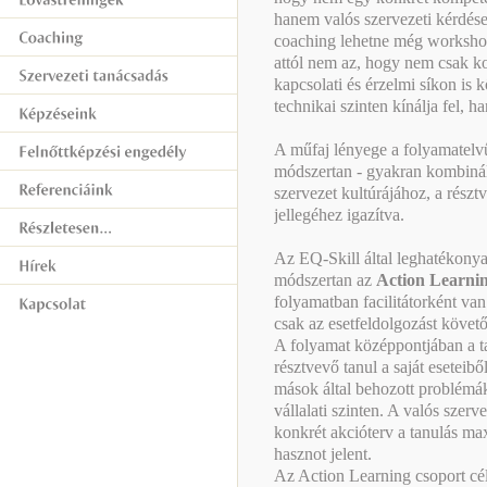
hanem valós szervezeti kérdése
coaching lehetne még workshop 
attól nem az, hogy nem csak ko
kapcsolati és érzelmi síkon is 
technikai szinten kínálja fel,
A műfaj lényege a folyamatelv
módszertan - gyakran kombinál
szervezet kultúrájához, a részt
jellegéhez igazítva.
Az EQ-Skill által leghatékonya
módszertan az
Action Learni
folyamatban facilitátorként van
csak az esetfeldolgozást követ
A folyamat középpontjában a t
résztvevő tanul a saját eseteibő
mások által behozott problémák
vállalati szinten. A valós szer
konkrét akcióterv a tanulás ma
hasznot jelent.
Az Action Learning csoport cél