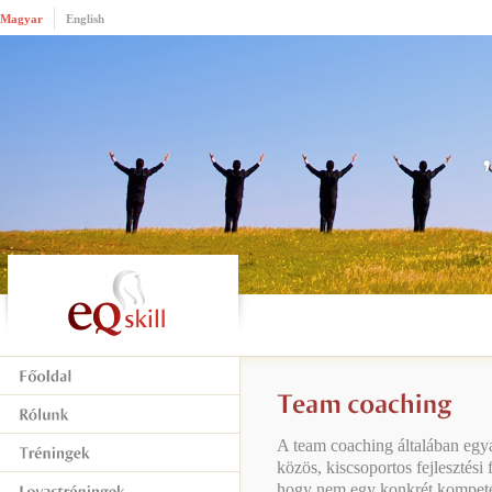
Magyar
English
A team coaching általában egy
közös, kiscsoportos fejlesztési
hogy nem egy konkrét kompeten