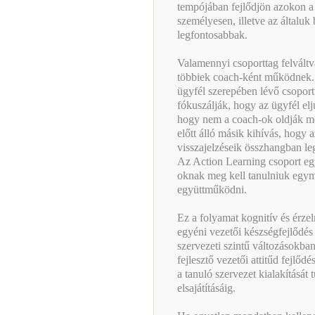
tempójában fejlődjön azokon a
személyesen, illetve az általuk
legfontosabbak.
Valamennyi csoporttag felváltv
többiek coach-ként működnek. 
ügyfél szerepében lévő csoport
fókuszálják, hogy az ügyfél elju
hogy nem a coach-ok oldják me
előtt álló másik kihívás, hogy a
visszajelzéseik összhangban le
Az Action Learning csoport egy
oknak meg kell tanulniuk egym
együttműködni.
Ez a folyamat kognitív és érzel
egyéni vezetői készségfejlődés 
szervezeti szintű változásokban
fejlesztő vezetői attitűd fejl
a tanuló szervezet kialakítását
elsajátításáig.