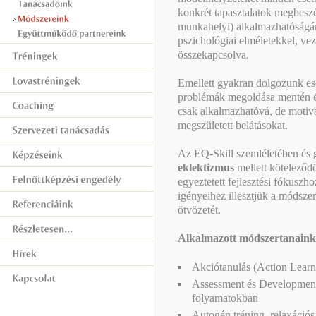
konkrét tapasztalatok megbeszé
munkahelyi) alkalmazhatóságár
pszichológiai elméletekkel, vez
összekapcsolva.
Emellett gyakran dolgozunk ese
problémák megoldása mentén ép
csak alkalmazhatóvá, de motivá
megszületett belátásokat.
Az EQ-Skill szemléletében és 
eklektizmus
mellett köteleződö
egyeztetett fejlesztési fókuszh
igényeihez illesztjük a módsze
ötvözetét.
Alkalmazott módszertanaink
Akciótanulás (Action Learn
Assessment és Development 
folyamatokban
Autogén tréning, relaxációs