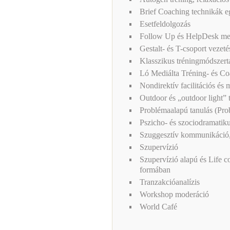
Brief Coaching technikák e
Esetfeldolgozás
Follow Up és HelpDesk me
Gestalt- és T-csoport vezeté
Klasszikus tréningmódszer
Ló Mediálta Tréning- és C
Nondirektív facilitációs és 
Outdoor és „outdoor light” 
Problémaalapú tanulás (Pr
Pszicho- és szociodramatiku
Szuggesztív kommunikáció
Szupervízió
Szupervízió alapú és Life c
formában
Tranzakcióanalízis
Workshop moderáció
World Café