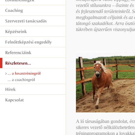
vezetői stílusunkra – őszinte és
és fejlesztendő területeinkről. 
megfogalmazott céljaink és az e
tátongó szakadékot. Arra öszt
tükrében újszerűen viszonyul
A ló társaságában gondolat, ér
sikeres vezető nélkülözhetetlen
tréningprogramokon a lovakkal