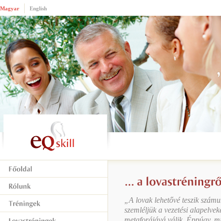
Magyar
English
„A lovak lehetővé teszik szám
szemléljük a vezetési alapelvek
metaforájává válik. Éppúgy, mi