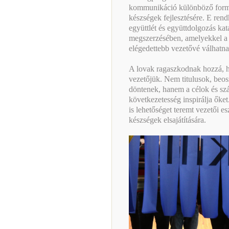
kommunikáció különböző formái
készségek fejlesztésére. E ren
együttlét és együttdolgozás ka
megszerzésében, amelyekkel a
elégedettebb vezetővé válhatna
A lovak ragaszkodnak hozzá, ho
vezetőjük. Nem titulusok, beos
döntenek, hanem a célok és szá
következetesség inspirálja ők
is lehetőséget teremt vezetői e
készségek elsajátítására.