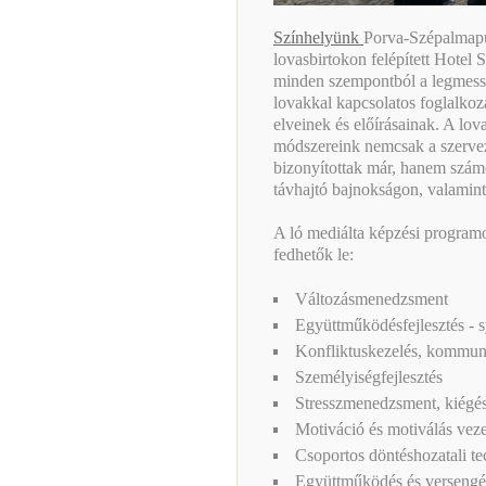
Színhelyünk
Porva-Szépalmapus
lovasbirtokon felépített Hotel
minden szempontból a legmessz
lovakkal kapcsolatos foglalko
elveinek és előírásainak. A lov
módszereink nemcsak a szerveze
bizonyítottak már, hanem szám
távhajtó bajnokságon, valamint
A ló mediálta képzési program
fedhetők le:
Változásmenedzsment
Együttműködésfejlesztés - 
Konfliktuskezelés, kommun
Személyiségfejlesztés
Stresszmenedzsment, kiégés
Motiváció és motiválás veze
Csoportos döntéshozatali t
Együttműködés és versengé