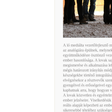
A ló mediálta vezetőfejlesztő 
az analógiára épülnek, melyne
együttműködésre ösztönző veze
ember hasonlósága. A lovak sa
megismerése és alkalmazása leh
mégis határozott irányítás mód
készségekbe történő integrálás
elvégzésekor a résztvevők sze
gyengéivel és erősségeivel egya
kaphatnak arra, hogy hogyan v
A lovak közvetlen és egyértelm
ember jelzéseire. Viselkedésük 
reális alapját képezheti az embe
sikeresebbé tételéhez szüksége