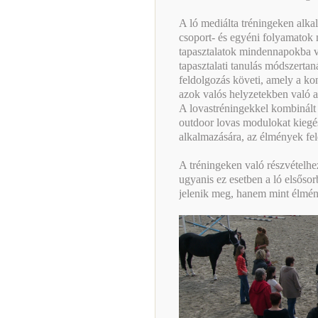
A ló mediálta tréningeken alka
csoport- és egyéni folyamatok m
tapasztalatok mindennapokba va
tapasztalati tanulás módszerta
feldolgozás követi, amely a ko
azok valós helyzetekben való a
A lovastréningekkel kombinált
outdoor lovas modulokat kiegé
alkalmazására, az élmények fel
A tréningeken való részvételhe
ugyanis ez esetben a ló elsős
jelenik meg, hanem mint élmén