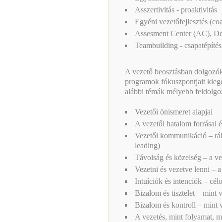
Asszertivitás - proaktivitás
Egyéni vezetőfejlesztés (co
Assesment Center (AC), D
Teambuilding - csapatépítés
A vezető beosztásban dolgozó
programok fókuszpontjait kiegé
alábbi témák mélyebb feldolgoz
Vezetői önismeret alapjai
A vezetői hatalom forrásai és
Vezetői kommunikáció – ráh
leading)
Távolság és közelség – a ve
Vezetni és vezetve lenni – a
Intuíciók és intenciók – cél
Bizalom és tisztelet – mint
Bizalom és kontroll – mint 
A vezetés, mint folyamat, m