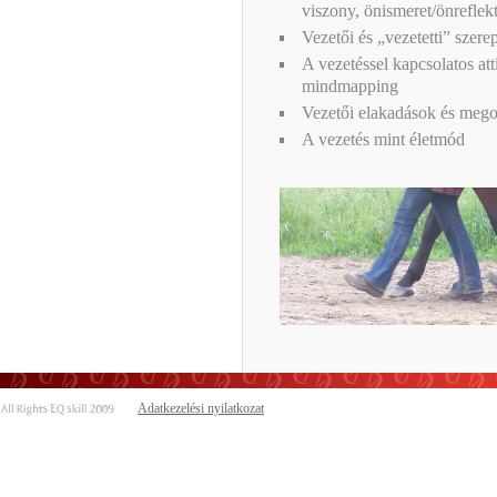
viszony, önismeret/önreflekt
Vezetői és „vezetetti” szerept
A vezetéssel kapcsolatos a
mindmapping
Vezetői elakadások és megol
A vezetés mint életmód
Adatkezelési nyilatkozat