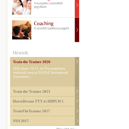
Train the Trainer 2026
2026 június 10-11.-én Őriszentpéteren
rendezzük meg az EAHAE International
Association…
Train the Trainer 2021
HorseDream TTT és HDPLW l
TrainTheTrainer 2017
NVA 2017