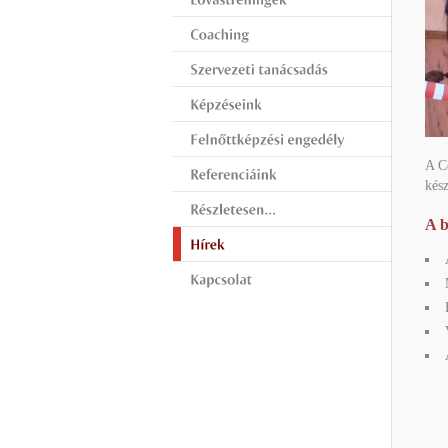
A C
kész
A b