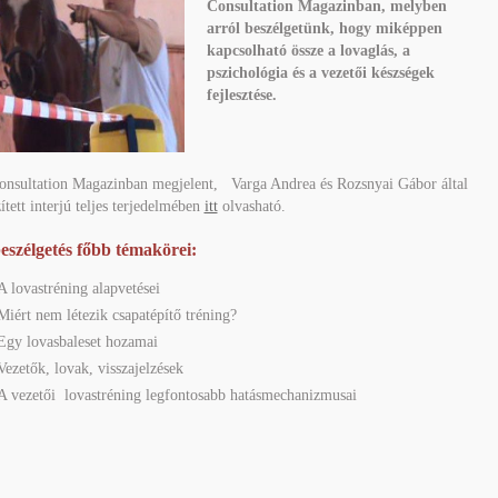
Consultation Magazinban, melyben
arról beszélgetünk, hogy miképpen
kapcsolható össze a lovaglás, a
pszichológia és a vezetői készségek
fejlesztése.
onsultation Magazinban megjelent, Varga Andrea és Rozsnyai Gábor által
ített interjú teljes terjedelmében
itt
olvasható.
eszélgetés főbb témakörei:
A lovastréning alapvetései
Miért nem létezik csapatépítő tréning?
Egy lovasbaleset hozamai
Vezetők, lovak, visszajelzések
A vezetői lovastréning legfontosabb hatásmechanizmusai